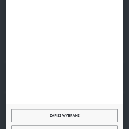
52 345 60 11
695 579 915
FORMULARZ KONTAKTOWY
Rozpocznij zwrot produktu:
ODSTĄP OD UMOWY TUTAJ
BEZPIECZNE PŁATNOŚCI
ZAPISZ WYBRANE