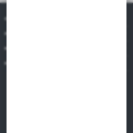
O NAS
INFORMACJE
MOJE KONTO
KONTAKT
Dane kontaktowe
ARMAKOM Wojciech Prucnal
ul. Żmudzka 31, 85-028, Bydgoszcz
armakom@armakom.com.pl