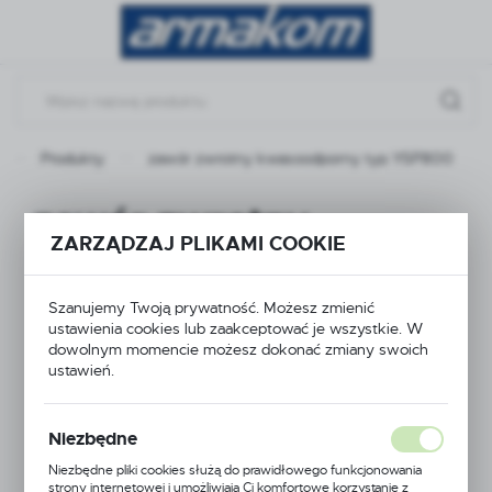
Przejdź do menu.
Przejdź do wyszukiwarki.
Przejdź do treści.
Produkty
zawór zwrotny kwasoodporny typ YSP800
zawór zwrotny
ZARZĄDZAJ PLIKAMI COOKIE
kwasoodporny typ
YSP800
Szanujemy Twoją prywatność. Możesz zmienić
ustawienia cookies lub zaakceptować je wszystkie. W
dowolnym momencie możesz dokonać zmiany swoich
ustawień.
Niezbędne
Niezbędne pliki cookies służą do prawidłowego funkcjonowania
strony internetowej i umożliwiają Ci komfortowe korzystanie z