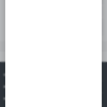
40
-
Niedostępny
50
-
Niedostępny
DANE TECHNICZNE
Dane techniczne
O NAS
INFORMACJE
MOJE KONTO