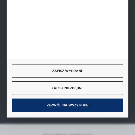
Rozpocznij zwrot produktu:
ODSTĄP OD UMOWY TUTAJ
BEZPIECZNE PŁATNOŚCI
ZAPISZ WYBRANE
SZYBKA DOSTAWA
ZAPISZ NIEZBĘDNE
ZEZWÓL NA WSZYSTKIE