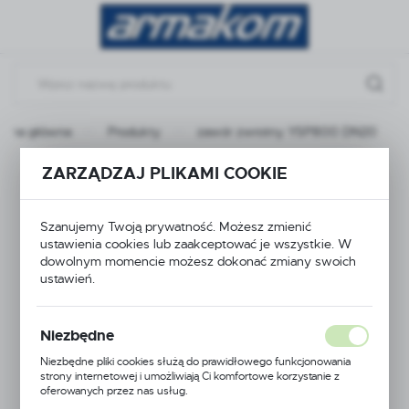
Przejdź do menu.
Przejdź do wyszukiwarki.
Przejdź do treści.
trona główna
Produkty
zawór zwrotny YSP800 DN20
ZARZĄDZAJ PLIKAMI COOKIE
zawór zwrotny
YSP800 DN20
Szanujemy Twoją prywatność. Możesz zmienić
ustawienia cookies lub zaakceptować je wszystkie. W
dowolnym momencie możesz dokonać zmiany swoich
ustawień.
Niezbędne
Niezbędne pliki cookies służą do prawidłowego funkcjonowania
strony internetowej i umożliwiają Ci komfortowe korzystanie z
oferowanych przez nas usług.