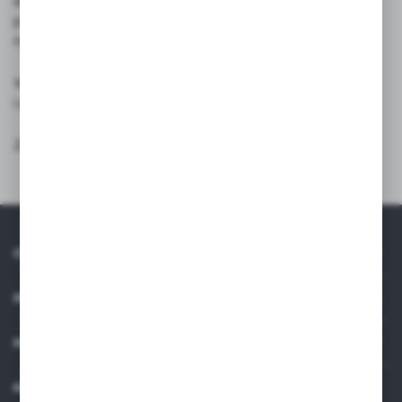
elementów ostrzegawczych poprzez przekaźniki,
przetworniki, zasilacze, regulatory temperatury,
na czujnikach i przetwornikach obrotowych kończąc.
W razie jakichkolwiek pytań, chętnie doradzimy
i pomożemy w doborze asortymentu. Zapraszamy!
Zespół ARMAKOM
O NAS
INFORMACJE
MOJE KONTO
KONTAKT