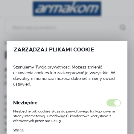
Przejdź do menu.
Przejdź do wyszukiwarki.
Przejdź do treści.
Strona główna
Poznaj nas
ZARZĄDZAJ PLIKAMI COOKIE
Poznaj nas
Szanujemy Twoją prywatność. Możesz zmienić
ARMAKOM Wojciech Prucnal
to firma od 1994 roku
ustawienia cookies lub zaakceptować je wszystkie. W
armatury
zajmująca się kompletacją i dostawą
dla
dowolnym momencie możesz dokonać zmiany swoich
przedsiębiorstw, firm handlowych i wykonawczych.
ustawień.
Nasza oferta to przede wszystkim armatura
Niezbędne
chemoodporna i na wysokie parametry ciśnieniowo-
temperaturowe, znajdująca zastosowanie w przemyśle
Niezbędne pliki cookies służą do prawidłowego funkcjonowania
strony internetowej i umożliwiają Ci komfortowe korzystanie z
petrochemicznym,
oferowanych przez nas usług.
wydobywczym, gazowym, papierniczym, spożywczym,
Pliki cookies odpowiadają na podejmowane przez Ciebie działania w
w gospodarce komunalnej i innych gałęziach przemysłu.
Więcej
celu m.in. dostosowania Twoich ustawień preferencji prywatności,