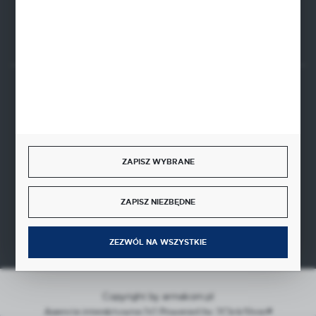
Rozpocznij zwrot produktu:
ODSTĄP OD UMOWY TUTAJ
BEZPIECZNE PŁATNOŚCI
ZAPISZ WYBRANE
SZYBKA DOSTAWA
ZAPISZ NIEZBĘDNE
ZEZWÓL NA WSZYSTKIE
Copyright by armakom.pl
Agencja interaktywna
[ti]
Powered by
2ClickShop®