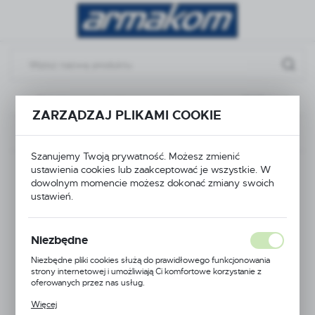
Przejdź do menu.
Przejdź do wyszukiwarki.
Przejdź do treści.
na
Armatura przemysłowa
zasuwa nożowa CMO typ L
ZARZĄDZAJ PLIKAMI COOKIE
Poprzedni
Następny
Szanujemy Twoją prywatność. Możesz zmienić
zasuwa nożowa CMO
ustawienia cookies lub zaakceptować je wszystkie. W
dowolnym momencie możesz dokonać zmiany swoich
ustawień.
typ L
Niezbędne
Niezbędne pliki cookies służą do prawidłowego funkcjonowania
strony internetowej i umożliwiają Ci komfortowe korzystanie z
oferowanych przez nas usług.
Pliki cookies odpowiadają na podejmowane przez Ciebie działania w
Więcej
celu m.in. dostosowania Twoich ustawień preferencji prywatności,