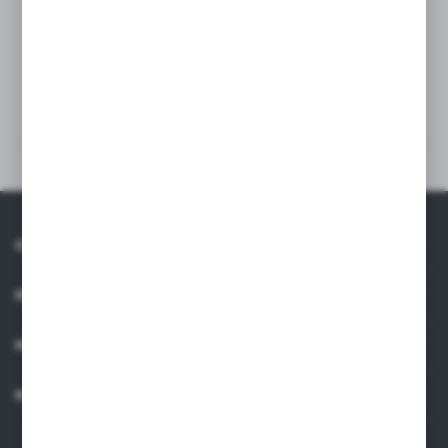
zasuwa nożowa CMO typ L
Pliki do pobrania
Inne z kategorii
O NAS
INFORMACJE
MOJE KONTO
KONTAKT