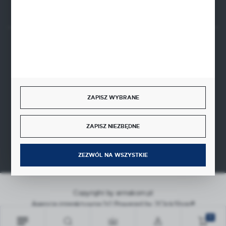
Rozpocznij zwrot produktu:
ODSTĄP OD UMOWY TUTAJ
BEZPIECZNE PŁATNOŚCI
ZAPISZ WYBRANE
SZYBKA DOSTAWA
ZAPISZ NIEZBĘDNE
ZEZWÓL NA WSZYSTKIE
Copyright by armakom.pl
Agencja interaktywna
[ti]
Powered by
2ClickShop®
0