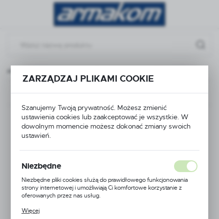
Przejdź do menu.
Przejdź do wyszukiwarki.
Przejdź do treści.
główna
Armatura przemysłowa
zasuwa klinowa fig 186
ZARZĄDZAJ PLIKAMI COOKIE
Poprzedni
Następny
Szanujemy Twoją prywatność. Możesz zmienić
ustawienia cookies lub zaakceptować je wszystkie. W
zasuwa klinowa fig
dowolnym momencie możesz dokonać zmiany swoich
ustawień.
186
Niezbędne
Niezbędne pliki cookies służą do prawidłowego funkcjonowania
strony internetowej i umożliwiają Ci komfortowe korzystanie z
oferowanych przez nas usług.
Pliki cookies odpowiadają na podejmowane przez Ciebie działania w
Więcej
celu m.in. dostosowania Twoich ustawień preferencji prywatności,