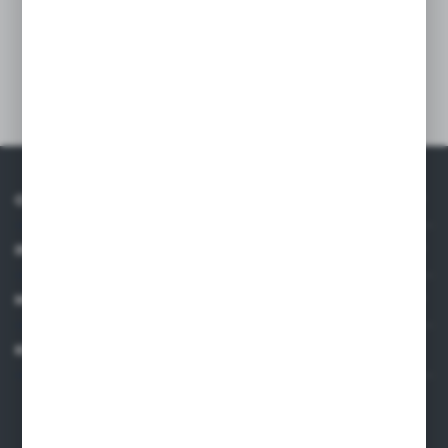
zasuwa klinowa fig 186
Inne z kategorii
O NAS
INFORMACJE
MOJE KONTO
KONTAKT
Dane kontaktowe
ARMAKOM Wojciech Prucnal