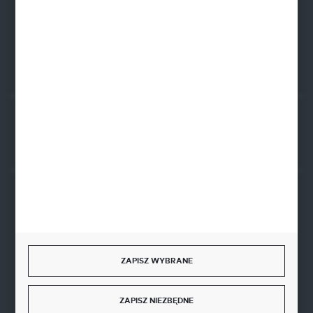
FORMULARZ KONTAKTOWY
Rozpocznij zwrot produktu:
ODSTĄP OD UMOWY TUTAJ
BEZPIECZNE PŁATNOŚCI
ZAPISZ WYBRANE
SZYBKA DOSTAWA
ZAPISZ NIEZBĘDNE