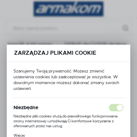
Przejdź do menu.
Przejdź do wyszukiwarki.
Przejdź do treści.
Seria DE, 6-64 styków
D10B-SF-4g-CV-PG16 obudowa
ZARZĄDZAJ PLIKAMI COOKIE
Poprzedni
Następny
Szanujemy Twoją prywatność. Możesz zmienić
D10B-SF-4g-CV-PG16
ustawienia cookies lub zaakceptować je wszystkie. W
dowolnym momencie możesz dokonać zmiany swoich
obudowa
ustawień.
Niezbędne
Niezbędne pliki cookies służą do prawidłowego funkcjonowania
strony internetowej i umożliwiają Ci komfortowe korzystanie z
oferowanych przez nas usług.
Pliki cookies odpowiadają na podejmowane przez Ciebie działania w
Więcej