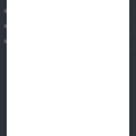
INFORMACJE
MOJE KONTO
KONTAKT
Dane kontaktowe
ARMAKOM Wojciech Prucnal
ul. Żmudzka 31, 85-028, Bydgoszcz
armakom@armakom.com.pl
52 345 60 11
695 579 915