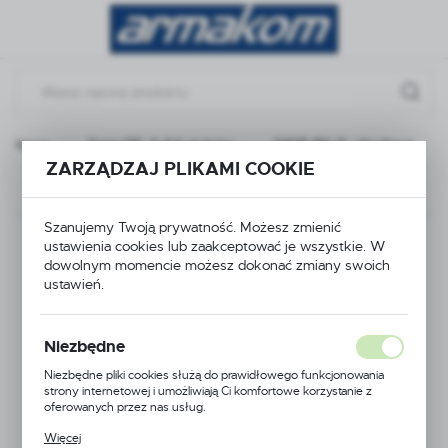
Przejdź do menu.
Przejdź do wyszukiwarki.
Przejdź do treści.
mysłowe
Seria DE, 6-64 styków
D10B-BK-2L obudowa
ZARZĄDZAJ PLIKAMI COOKIE
Poprzedni
Następny
Szanujemy Twoją prywatność. Możesz zmienić
D10B-BK-2L obudowa
ustawienia cookies lub zaakceptować je wszystkie. W
dowolnym momencie możesz dokonać zmiany swoich
ustawień.
Niezbędne
Niezbędne pliki cookies służą do prawidłowego funkcjonowania
strony internetowej i umożliwiają Ci komfortowe korzystanie z
oferowanych przez nas usług.
Pliki cookies odpowiadają na podejmowane przez Ciebie działania w
Więcej
celu m.in. dostosowania Twoich ustawień preferencji prywatności,