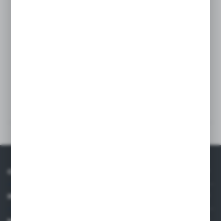
- montaż na panel / kołnierz 4 otwory /
- odlew aluminiowy
- klasa szczelności IP65
- temperatura pracy -40' .... 125'C
Pliki do pobrania
Inne z kategorii
O NAS
INFORMACJE
MOJE KONTO