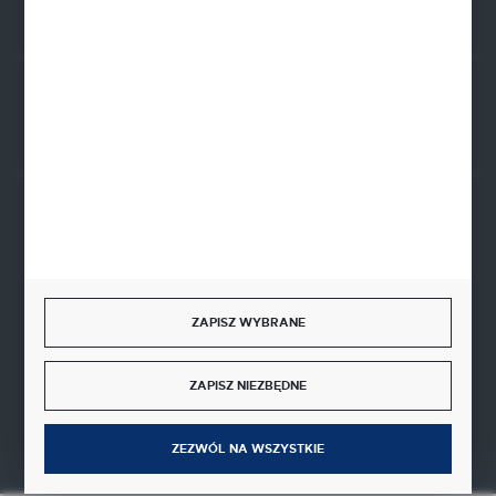
Rozpocznij zwrot produktu:
ODSTĄP OD UMOWY TUTAJ
BEZPIECZNE PŁATNOŚCI
ZAPISZ WYBRANE
SZYBKA DOSTAWA
ZAPISZ NIEZBĘDNE
ZEZWÓL NA WSZYSTKIE