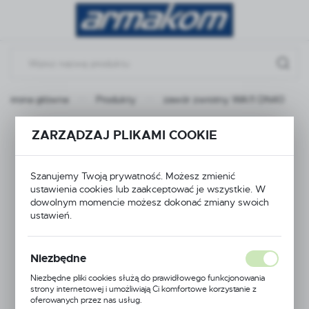
Przejdź do menu.
Przejdź do wyszukiwarki.
Przejdź do treści.
Strona główna
Produkty
zawór zwrotny WA11 DN40
zawór zwrotny WA11
ZARZĄDZAJ PLIKAMI COOKIE
DN40
Szanujemy Twoją prywatność. Możesz zmienić
ustawienia cookies lub zaakceptować je wszystkie. W
dowolnym momencie możesz dokonać zmiany swoich
ustawień.
Niezbędne
Niezbędne pliki cookies służą do prawidłowego funkcjonowania
strony internetowej i umożliwiają Ci komfortowe korzystanie z
oferowanych przez nas usług.