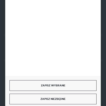
FORMULARZ KONTAKTOWY
Rozpocznij zwrot produktu:
ODSTĄP OD UMOWY TUTAJ
BEZPIECZNE PŁATNOŚCI
ZAPISZ WYBRANE
SZYBKA DOSTAWA
ZAPISZ NIEZBĘDNE