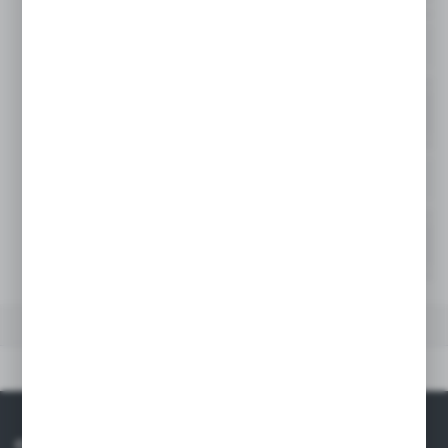
50
-
Niedostępny
65
-
Niedostępny
80
-
Niedostępny
100
-
Niedostępny
DANE TECHNICZNE
Dane techniczne
O NAS