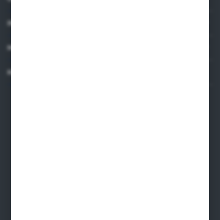
INFORMACJE
MOJE KONTO
KONTAKT
Dane kontaktowe
ARMAKOM Wojciech Prucnal
ul. Żmudzka 31, 85-028, Bydgoszcz
armakom@armakom.com.pl
52 345 60 11
695 579 915