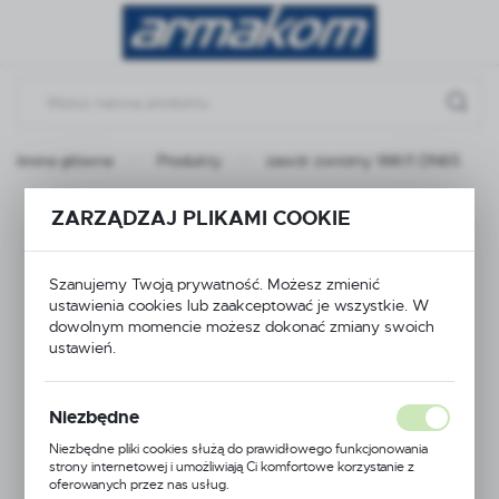
Przejdź do menu.
Przejdź do wyszukiwarki.
Przejdź do treści.
Strona główna
Produkty
zawór zwrotny WA11 DN65
zawór zwrotny WA11
ZARZĄDZAJ PLIKAMI COOKIE
DN65
Szanujemy Twoją prywatność. Możesz zmienić
ustawienia cookies lub zaakceptować je wszystkie. W
dowolnym momencie możesz dokonać zmiany swoich
ustawień.
Niezbędne
Niezbędne pliki cookies służą do prawidłowego funkcjonowania
strony internetowej i umożliwiają Ci komfortowe korzystanie z
oferowanych przez nas usług.