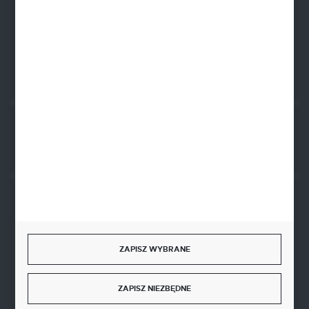
FORMULARZ KONTAKTOWY
Rozpocznij zwrot produktu:
ODSTĄP OD UMOWY TUTAJ
BEZPIECZNE PŁATNOŚCI
ZAPISZ WYBRANE
SZYBKA DOSTAWA
ZAPISZ NIEZBĘDNE