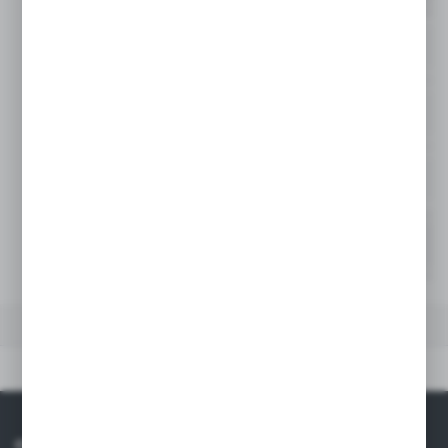
50
-
Niedostępny
65
-
Niedostępny
80
-
Niedostępny
100
-
Niedostępny
DANE TECHNICZNE
Dane techniczne
O NAS