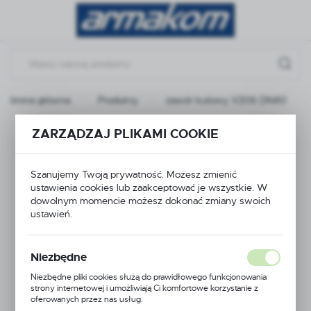
Przejdź do menu.
Przejdź do wyszukiwarki.
Przejdź do treści.
Strona główna
Produkty
zawór kulowy V206 DN40
zawór kulowy V206
ZARZĄDZAJ PLIKAMI COOKIE
DN40
Szanujemy Twoją prywatność. Możesz zmienić
ustawienia cookies lub zaakceptować je wszystkie. W
dowolnym momencie możesz dokonać zmiany swoich
ustawień.
Niezbędne
Niezbędne pliki cookies służą do prawidłowego funkcjonowania
strony internetowej i umożliwiają Ci komfortowe korzystanie z
oferowanych przez nas usług.