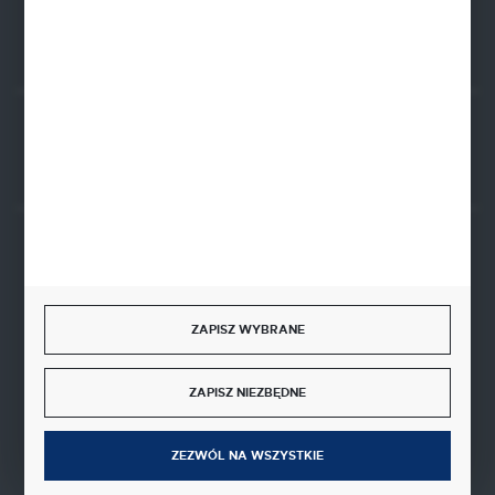
FORMULARZ KONTAKTOWY
Rozpocznij zwrot produktu:
ODSTĄP OD UMOWY TUTAJ
BEZPIECZNE PŁATNOŚCI
ZAPISZ WYBRANE
SZYBKA DOSTAWA
ZAPISZ NIEZBĘDNE
ZEZWÓL NA WSZYSTKIE