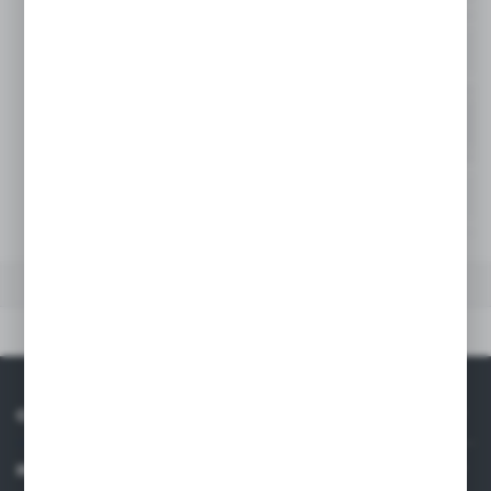
50
-
Niedostępny
65
-
Niedostępny
80
-
Niedostępny
DANE TECHNICZNE
Dane techniczne
O NAS
INFORMACJE