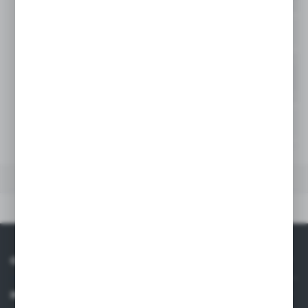
50
-
Niedostępny
65
-
Niedostępny
80
-
Niedostępny
DANE TECHNICZNE
Dane techniczne
O NAS
INFORMACJE