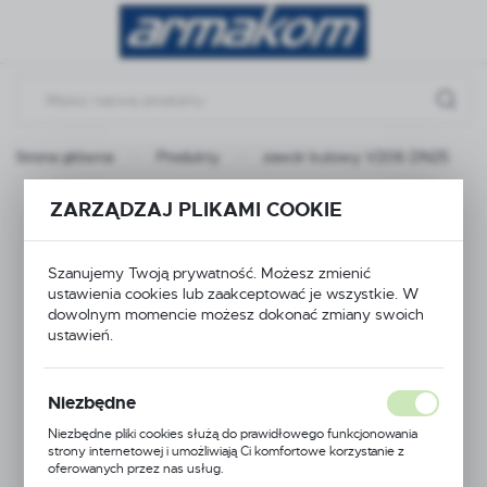
Przejdź do menu.
Przejdź do wyszukiwarki.
Przejdź do treści.
Strona główna
Produkty
zawór kulowy V206 DN25
zawór kulowy V206
ZARZĄDZAJ PLIKAMI COOKIE
DN25
Szanujemy Twoją prywatność. Możesz zmienić
ustawienia cookies lub zaakceptować je wszystkie. W
dowolnym momencie możesz dokonać zmiany swoich
ustawień.
Niezbędne
Niezbędne pliki cookies służą do prawidłowego funkcjonowania
strony internetowej i umożliwiają Ci komfortowe korzystanie z
oferowanych przez nas usług.