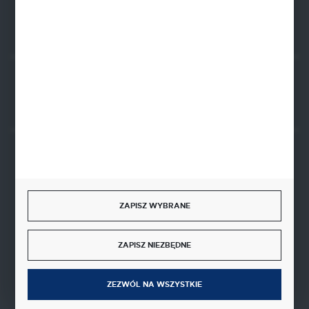
FORMULARZ KONTAKTOWY
Rozpocznij zwrot produktu:
ODSTĄP OD UMOWY TUTAJ
BEZPIECZNE PŁATNOŚCI
ZAPISZ WYBRANE
SZYBKA DOSTAWA
ZAPISZ NIEZBĘDNE
ZEZWÓL NA WSZYSTKIE