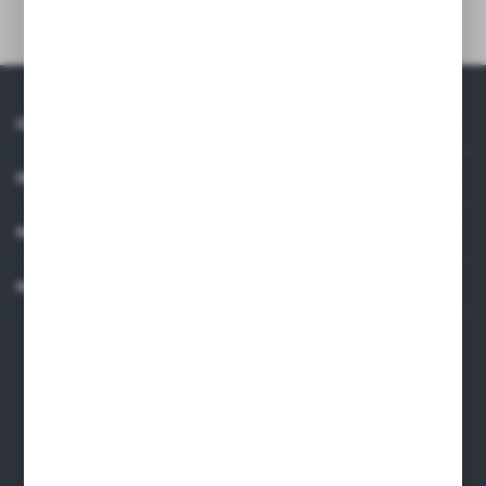
Dane techniczne
O NAS
INFORMACJE
MOJE KONTO
KONTAKT
Dane kontaktowe
ARMAKOM Wojciech Prucnal
ul. Żmudzka 31, 85-028, Bydgoszcz