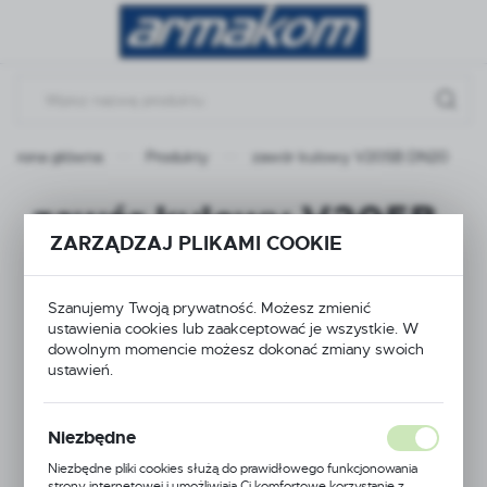
Przejdź do menu.
Przejdź do wyszukiwarki.
Przejdź do treści.
Strona główna
Produkty
zawór kulowy V205B DN20
zawór kulowy V205B
ZARZĄDZAJ PLIKAMI COOKIE
DN20
Szanujemy Twoją prywatność. Możesz zmienić
ustawienia cookies lub zaakceptować je wszystkie. W
dowolnym momencie możesz dokonać zmiany swoich
ustawień.
Niezbędne
Niezbędne pliki cookies służą do prawidłowego funkcjonowania
strony internetowej i umożliwiają Ci komfortowe korzystanie z