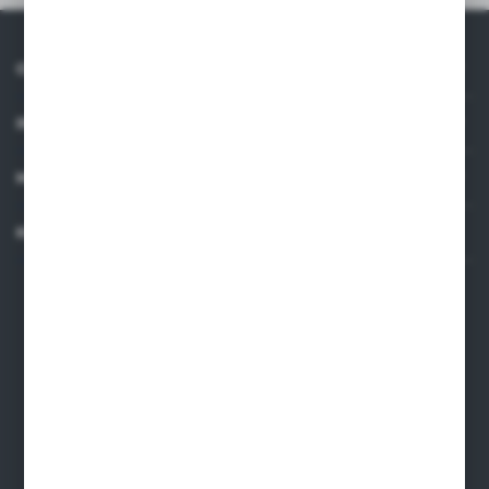
O NAS
INFORMACJE
MOJE KONTO
KONTAKT
Dane kontaktowe
ARMAKOM Wojciech Prucnal
ul. Żmudzka 31, 85-028, Bydgoszcz
armakom@armakom.com.pl