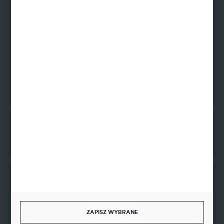
52 345 60 11
695 579 915
FORMULARZ KONTAKTOWY
Rozpocznij zwrot produktu:
ODSTĄP OD UMOWY TUTAJ
BEZPIECZNE PŁATNOŚCI
ZAPISZ WYBRANE