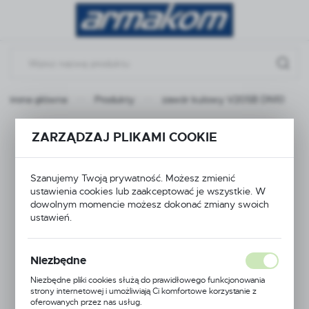
Przejdź do menu.
Przejdź do wyszukiwarki.
Przejdź do treści.
Strona główna
Produkty
zawór kulowy V205B DN10
zawór kulowy V205B
ZARZĄDZAJ PLIKAMI COOKIE
DN10
Szanujemy Twoją prywatność. Możesz zmienić
ustawienia cookies lub zaakceptować je wszystkie. W
dowolnym momencie możesz dokonać zmiany swoich
ustawień.
Niezbędne
Niezbędne pliki cookies służą do prawidłowego funkcjonowania
strony internetowej i umożliwiają Ci komfortowe korzystanie z
oferowanych przez nas usług.