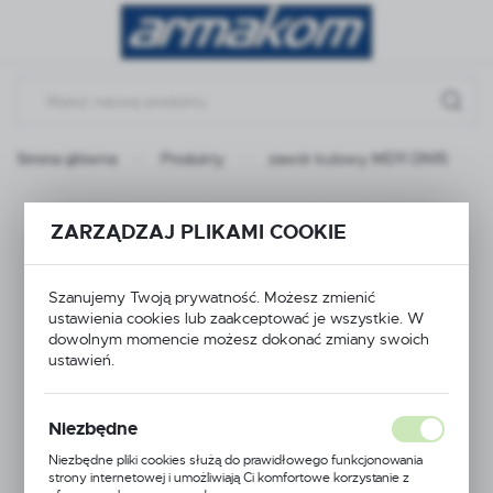
Przejdź do menu.
Przejdź do wyszukiwarki.
Przejdź do treści.
Strona główna
Produkty
zawór kulowy MD11 DN15
zawór kulowy MD11
ZARZĄDZAJ PLIKAMI COOKIE
DN15
Szanujemy Twoją prywatność. Możesz zmienić
ustawienia cookies lub zaakceptować je wszystkie. W
dowolnym momencie możesz dokonać zmiany swoich
ustawień.
Niezbędne
Niezbędne pliki cookies służą do prawidłowego funkcjonowania
strony internetowej i umożliwiają Ci komfortowe korzystanie z