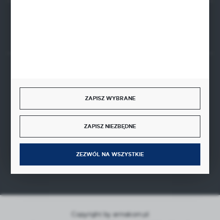
Rozpocznij zwrot produktu:
ODSTĄP OD UMOWY TUTAJ
BEZPIECZNE PŁATNOŚCI
ZAPISZ WYBRANE
ZAPISZ NIEZBĘDNE
SZYBKA DOSTAWA
ZEZWÓL NA WSZYSTKIE
Copyright by armakom.pl