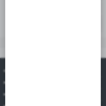
200
-
Niedostępny
250
-
Niedostępny
DANE TECHNICZNE
Dane techniczne
O NAS
INFORMACJE
MOJE KONTO