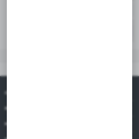
200
-
Niedostępny
250
-
Niedostępny
DANE TECHNICZNE
Dane techniczne
O NAS
INFORMACJE
MOJE KONTO