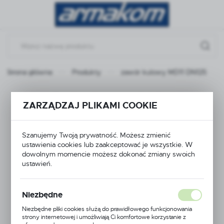
Przejdź do menu.
Przejdź do wyszukiwarki.
Przejdź do treści.
Strona główna
Produkty
zawór kulowy MD11 DN125
zawór kulowy MD11
ZARZĄDZAJ PLIKAMI COOKIE
DN125
Szanujemy Twoją prywatność. Możesz zmienić
ustawienia cookies lub zaakceptować je wszystkie. W
dowolnym momencie możesz dokonać zmiany swoich
ustawień.
Niezbędne
Niezbędne pliki cookies służą do prawidłowego funkcjonowania
strony internetowej i umożliwiają Ci komfortowe korzystanie z