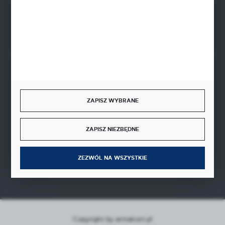
Rozpocznij zwrot produktu:
ODSTĄP OD UMOWY TUTAJ
BEZPIECZNE PŁATNOŚCI
ZAPISZ WYBRANE
ZAPISZ NIEZBĘDNE
SZYBKA DOSTAWA
ZEZWÓL NA WSZYSTKIE
Copyright by armakom.pl