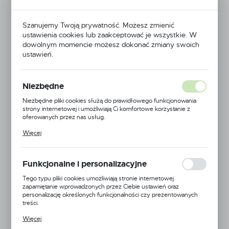
Szanujemy Twoją prywatność. Możesz zmienić
ustawienia cookies lub zaakceptować je wszystkie. W
dowolnym momencie możesz dokonać zmiany swoich
ustawień.
Przewód połączeniowy M8 kątowy żeński 5-
Niezbędne
metrowy
Niezbędne pliki cookies służą do prawidłowego funkcjonowania
Kod produktu:
403001P02M050
strony internetowej i umożliwiają Ci komfortowe korzystanie z
Mała ilość
oferowanych przez nas usług.
Pliki cookies odpowiadają na podejmowane przez Ciebie działania w
Netto:
36,90 zł
Więcej
celu m.in. dostosowania Twoich ustawień preferencji prywatności,
Brutto:
45,39 zł
logowania czy wypełniania formularzy. Dzięki plikom cookies
strona, z której korzystasz, może działać bez zakłóceń.
Funkcjonalne i personalizacyjne
WIĘCEJ
Tego typu pliki cookies umożliwiają stronie internetowej
zapamiętanie wprowadzonych przez Ciebie ustawień oraz
personalizację określonych funkcjonalności czy prezentowanych
treści.
Dodaj do schowka
Dzięki tym plikom cookies możemy zapewnić Ci większy komfort
Więcej
korzystania z funkcjonalności naszej strony poprzez dopasowanie