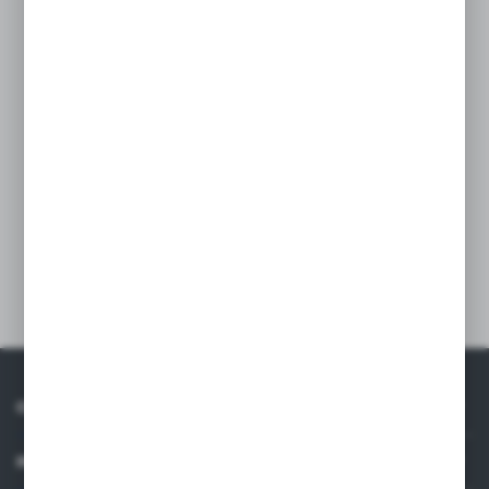
Kod produktu:
42-00010
Mała ilość
Netto:
32,00 zł
Brutto:
39,36 zł
WIĘCEJ
Dodaj do schowka
O NAS
INFORMACJE