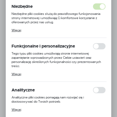
Niezbędne
Niezbędne pliki cookies służą do prawidłowego funkcjonowania
strony internetowej i umożliwiają Ci komfortowe korzystanie z
oferowanych przez nas usług.
Pliki cookies odpowiadają na podejmowane przez Ciebie działania w
Więcej
celu m.in. dostosowania Twoich ustawień preferencji prywatności,
logowania czy wypełniania formularzy. Dzięki plikom cookies
zasuwa nożowa TAP
strona, z której korzystasz, może działać bez zakłóceń.
Funkcjonalne i personalizacyjne
Kod produktu:
TAP
Niedostępny
Tego typu pliki cookies umożliwiają stronie internetowej
zapamiętanie wprowadzonych przez Ciebie ustawień oraz
Netto:
personalizację określonych funkcjonalności czy prezentowanych
treści.
Brutto:
Dzięki tym plikom cookies możemy zapewnić Ci większy komfort
Więcej
korzystania z funkcjonalności naszej strony poprzez dopasowanie
jej do Twoich indywidualnych preferencji. Wyrażenie zgody na
WIĘCEJ
funkcjonalne i personalizacyjne pliki cookies gwarantuje dostępność
większej ilości funkcji na stronie.
Analityczne
Analityczne pliki cookies pomagają nam rozwijać się i
Dodaj do schowka
dostosowywać do Twoich potrzeb.
Cookies analityczne pozwalają na uzyskanie informacji w zakresie
Więcej
wykorzystywania witryny internetowej, miejsca oraz częstotliwości,
z jaką odwiedzane są nasze serwisy www. Dane pozwalają nam na