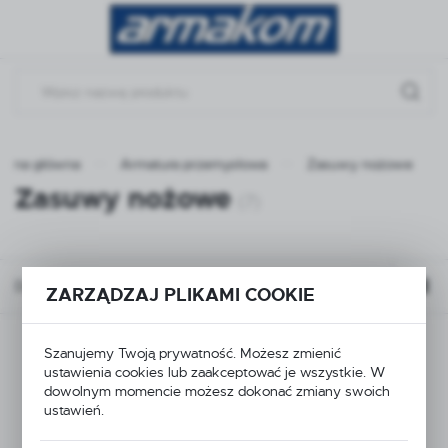
Przejdź do menu.
Przejdź do wyszukiwarki.
Przejdź do treści.
trona główna
Armatura przemysłowa
Zasuwy nożowe
Zasuwy nożowe
(7)
Domyślnie
ZARZĄDZAJ PLIKAMI COOKIE
Szanujemy Twoją prywatność. Możesz zmienić
ustawienia cookies lub zaakceptować je wszystkie. W
dowolnym momencie możesz dokonać zmiany swoich
ustawień.