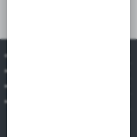
Dodaj do schowka
O NAS
INFORMACJE
MOJE KONTO
KONTAKT
Dane kontaktowe
ARMAKOM Wojciech Prucnal