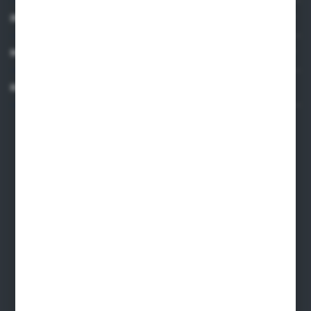
INFORMACJE
MOJE KONTO
KONTAKT
Dane kontaktowe
ARMAKOM Wojciech Prucnal
ul. Żmudzka 31, 85-028, Bydgoszcz
armakom@armakom.com.pl
52 345 60 11
695 579 915