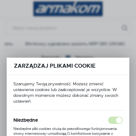
Przejdź do menu.
Przejdź do wyszukiwarki.
Przejdź do treści.
poziomu
Wirnikowy sygnalizator poziomu MRP-580 230VAC
Poprzedni
Następny
ZARZĄDZAJ PLIKAMI COOKIE
Wirnikowy
Szanujemy Twoją prywatność. Możesz zmienić
sygnalizator poziomu
ustawienia cookies lub zaakceptować je wszystkie. W
dowolnym momencie możesz dokonać zmiany swoich
MRP-580 230VAC
ustawień.
Niezbędne
Niezbędne pliki cookies służą do prawidłowego funkcjonowania
strony internetowej i umożliwiają Ci komfortowe korzystanie z