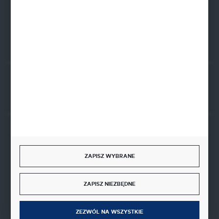
FORMULARZ KONTAKTOWY
Rozpocznij zwrot produktu:
ODSTĄP OD UMOWY TUTAJ
BEZPIECZNE PŁATNOŚCI
ZAPISZ WYBRANE
ZAPISZ NIEZBĘDNE
SZYBKA DOSTAWA
ZEZWÓL NA WSZYSTKIE