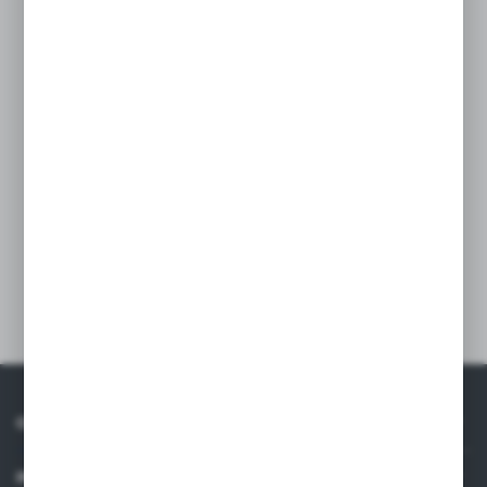
Obudowa Degson D10B z zatrzaskami
- montaż na panel
-gwint dławnicy PG16
- odlew aluminiowy
- klasa szczelności IP65
- temperatura pracy -40' .... 125'C
Inne z kategorii
O NAS
INFORMACJE