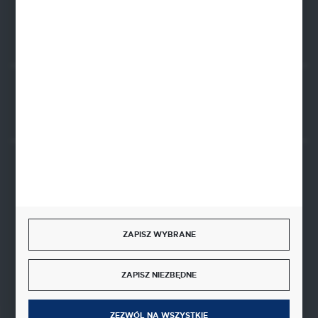
FORMULARZ KONTAKTOWY
Rozpocznij zwrot produktu:
ODSTĄP OD UMOWY TUTAJ
BEZPIECZNE PŁATNOŚCI
ZAPISZ WYBRANE
SZYBKA DOSTAWA
ZAPISZ NIEZBĘDNE
ZEZWÓL NA WSZYSTKIE