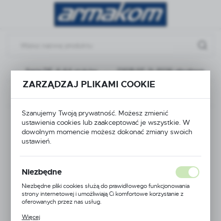
Przejdź do menu.
Przejdź do wyszukiwarki.
Przejdź do treści.
we
Seria DE, 6-64 styków
D10B-SF-2L-PG16 obudowa
ZARZĄDZAJ PLIKAMI COOKIE
Poprzedni
Następny
Szanujemy Twoją prywatność. Możesz zmienić
D10B-SF-2L-PG16
ustawienia cookies lub zaakceptować je wszystkie. W
dowolnym momencie możesz dokonać zmiany swoich
obudowa
ustawień.
Niezbędne
Niezbędne pliki cookies służą do prawidłowego funkcjonowania
strony internetowej i umożliwiają Ci komfortowe korzystanie z
oferowanych przez nas usług.
Pliki cookies odpowiadają na podejmowane przez Ciebie działania w
Więcej
celu m.in. dostosowania Twoich ustawień preferencji prywatności,