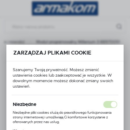
Przejdź do menu.
Przejdź do wyszukiwarki.
Przejdź do treści.
cje i nowości
Moduł programowalny Millenium 3 88970051
ZARZĄDZAJ PLIKAMI COOKIE
Poprzedni
Następny
Moduł programowalny
Szanujemy Twoją prywatność. Możesz zmienić
ustawienia cookies lub zaakceptować je wszystkie. W
dowolnym momencie możesz dokonać zmiany swoich
Millenium 3
ustawień.
88970051
Niezbędne
Niezbędne pliki cookies służą do prawidłowego funkcjonowania
strony internetowej i umożliwiają Ci komfortowe korzystanie z
PROMOCJA
oferowanych przez nas usług.
Pliki cookies odpowiadają na podejmowane przez Ciebie działania w