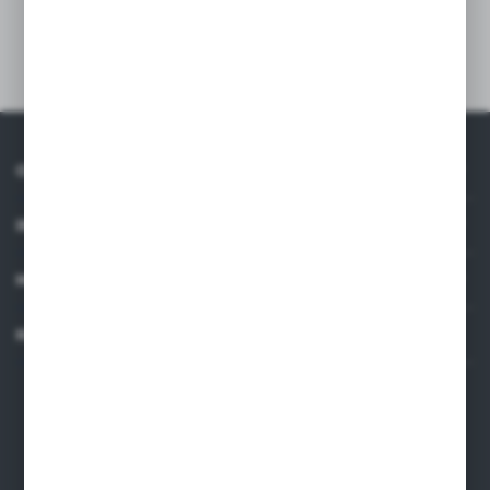
O NAS
INFORMACJE
MOJE KONTO
KONTAKT
Dane kontaktowe
ARMAKOM Wojciech Prucnal