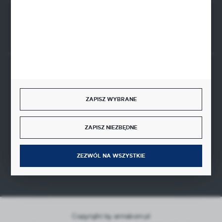
Rozpocznij zwrot produktu:
ODSTĄP OD UMOWY TUTAJ
BEZPIECZNE PŁATNOŚCI
ZAPISZ WYBRANE
ZAPISZ NIEZBĘDNE
SZYBKA DOSTAWA
ZEZWÓL NA WSZYSTKIE
Copyright by armakom.pl