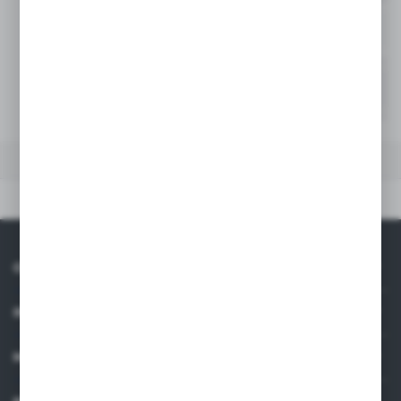
200
-
Niedostępny
250
-
Niedostępny
DANE TECHNICZNE
Dane techniczne
O NAS
INFORMACJE
MOJE KONTO