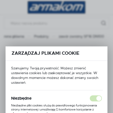
Przejdź do menu.
Przejdź do wyszukiwarki.
Przejdź do treści.
Strona główna
Produkty
zawór zwrotny SF16 DN100
zawór zwrotny SF16
ZARZĄDZAJ PLIKAMI COOKIE
DN100
Szanujemy Twoją prywatność. Możesz zmienić
ustawienia cookies lub zaakceptować je wszystkie. W
dowolnym momencie możesz dokonać zmiany swoich
ustawień.
Niezbędne
Niezbędne pliki cookies służą do prawidłowego funkcjonowania
strony internetowej i umożliwiają Ci komfortowe korzystanie z