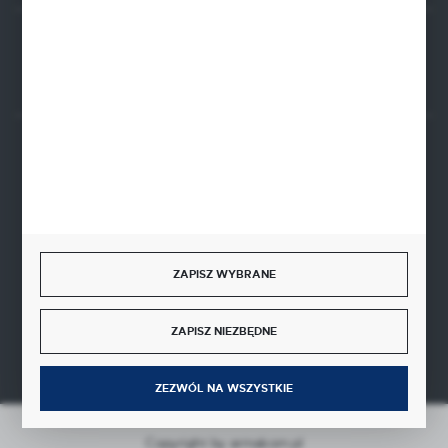
Rozpocznij zwrot produktu:
ODSTĄP OD UMOWY TUTAJ
BEZPIECZNE PŁATNOŚCI
SZYBKA DOSTAWA
ZAPISZ WYBRANE
ZAPISZ NIEZBĘDNE
ZEZWÓL NA WSZYSTKIE
Copyright by armakom.pl