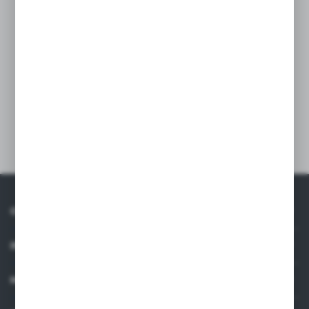
firm będących naszymi partnerami oraz innych dostawców usług.
Firmy te działają w charakterze pośredników prezentujących nasze
LOGOWANIE / REJESTRACJA
treści w postaci wiadomości, ofert, komunikatów mediów
społecznościowych.
ZAMÓW TELEFONICZNIE
ZAPYTAJ O PRODUKT
Dodaj do schowka
O NAS
INFORMACJE
MOJE KONTO