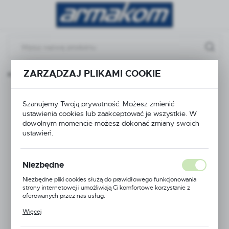
Przejdź do menu.
Przejdź do wyszukiwarki.
Przejdź do treści.
ZARZĄDZAJ PLIKAMI COOKIE
rona główna
Produkty
zawór grzybkowy 218As DN40
zawór grzybkowy
Szanujemy Twoją prywatność. Możesz zmienić
ustawienia cookies lub zaakceptować je wszystkie. W
218As DN40
dowolnym momencie możesz dokonać zmiany swoich
ustawień.
Niezbędne
Niezbędne pliki cookies służą do prawidłowego funkcjonowania
strony internetowej i umożliwiają Ci komfortowe korzystanie z
oferowanych przez nas usług.
Pliki cookies odpowiadają na podejmowane przez Ciebie działania w
Więcej
celu m.in. dostosowania Twoich ustawień preferencji prywatności,
logowania czy wypełniania formularzy. Dzięki plikom cookies