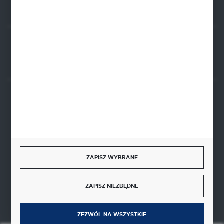
Rozpocznij zwrot produktu:
ODSTĄP OD UMOWY TUTAJ
BEZPIECZNE PŁATNOŚCI
SZYBKA DOSTAWA
ZAPISZ WYBRANE
ZAPISZ NIEZBĘDNE
ZEZWÓL NA WSZYSTKIE