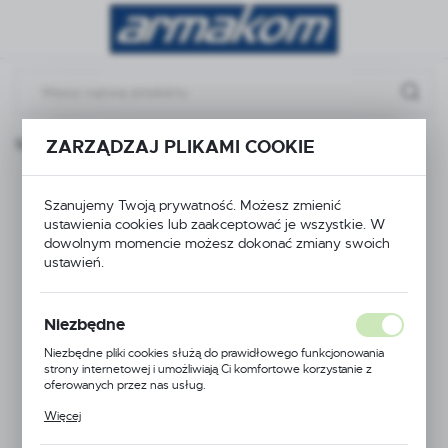
Przejdź do menu.
Przejdź do wyszukiwarki.
Przejdź do treści.
ZARZĄDZAJ PLIKAMI COOKIE
Strona główna
Produkty
zasuwa GT200 DN50
zasuwa GT200 DN50
Szanujemy Twoją prywatność. Możesz zmienić
ustawienia cookies lub zaakceptować je wszystkie. W
dowolnym momencie możesz dokonać zmiany swoich
ustawień.
Niezbędne
Niezbędne pliki cookies służą do prawidłowego funkcjonowania
strony internetowej i umożliwiają Ci komfortowe korzystanie z
oferowanych przez nas usług.
Pliki cookies odpowiadają na podejmowane przez Ciebie działania w
Więcej
celu m.in. dostosowania Twoich ustawień preferencji prywatności,
logowania czy wypełniania formularzy. Dzięki plikom cookies