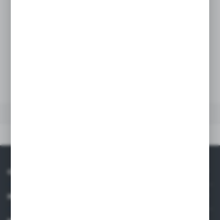
firm będących naszymi partnerami oraz innych dostawców usług.
Firmy te działają w charakterze pośredników prezentujących nasze
treści w postaci wiadomości, ofert, komunikatów mediów
ZAMÓW TELEFONICZNIE
społecznościowych.
ZAPYTAJ O PRODUKT
Dodaj do schowka
DANE TECHNICZNE
Dane techniczne
O NAS
INFORMACJE