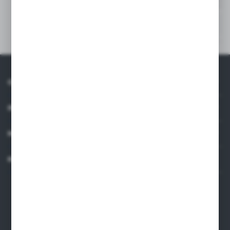
50
-
Niedostępny
O NAS
INFORMACJE
MOJE KONTO
KONTAKT
Dane kontaktowe
ARMAKOM Wojciech Prucnal