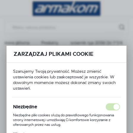
Przejdź do menu.
Przejdź do wyszukiwarki.
Przejdź do treści.
Strona główna
Produkty
wziernik typ 2056 Dn 1"1/4
ZARZĄDZAJ PLIKAMI COOKIE
wziernik typ 2056 Dn
1"1/4
Szanujemy Twoją prywatność. Możesz zmienić
ustawienia cookies lub zaakceptować je wszystkie. W
dowolnym momencie możesz dokonać zmiany swoich
ustawień.
Niezbędne
Niezbędne pliki cookies służą do prawidłowego funkcjonowania
strony internetowej i umożliwiają Ci komfortowe korzystanie z
oferowanych przez nas usług.
Pliki cookies odpowiadają na podejmowane przez Ciebie działania w