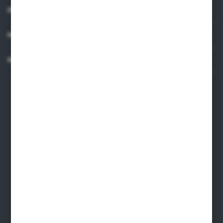
INFORMACJE
MOJE KONTO
KONTAKT
Dane kontaktowe
ARMAKOM Wojciech Prucnal
ul. Żmudzka 31, 85-028, Bydgoszcz
armakom@armakom.com.pl
52 345 60 11
695 579 915