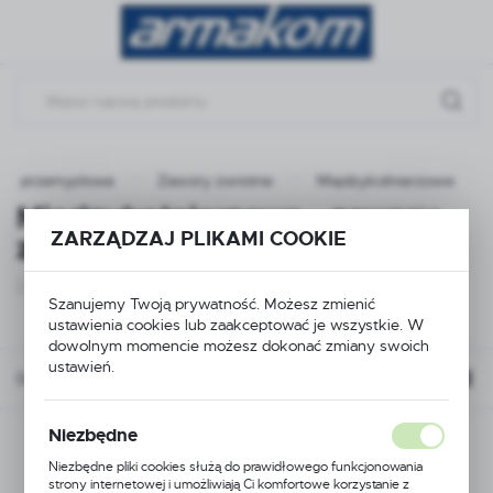
Przejdź do menu.
Przejdź do wyszukiwarki.
Przejdź do treści.
ura przemysłowa
Zawory zwrotne
Międzykołnierzowe
Międzykołnierzowe - zawory
ZARZĄDZAJ PLIKAMI COOKIE
zwrotne
(4)
Szanujemy Twoją prywatność. Możesz zmienić
ustawienia cookies lub zaakceptować je wszystkie. W
dowolnym momencie możesz dokonać zmiany swoich
ustawień.
Domyślnie
Niezbędne
Niezbędne pliki cookies służą do prawidłowego funkcjonowania
strony internetowej i umożliwiają Ci komfortowe korzystanie z