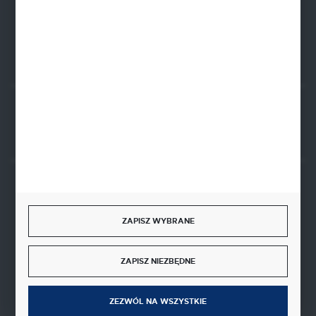
FORMULARZ KONTAKTOWY
Rozpocznij zwrot produktu:
ODSTĄP OD UMOWY TUTAJ
BEZPIECZNE PŁATNOŚCI
ZAPISZ WYBRANE
ZAPISZ NIEZBĘDNE
SZYBKA DOSTAWA
ZEZWÓL NA WSZYSTKIE