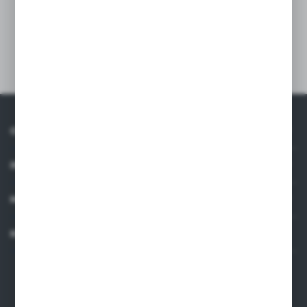
kolor: czarny
IP30
O NAS
INFORMACJE
MOJE KONTO
KONTAKT
Dane kontaktowe
ARMAKOM Wojciech Prucnal