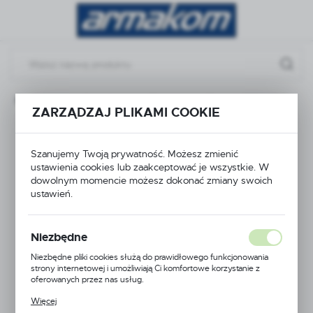
Przejdź do menu.
Przejdź do wyszukiwarki.
Przejdź do treści.
Produkty sygnalizacyjne
Buczki
Buczek 811100313
ZARZĄDZAJ PLIKAMI COOKIE
Buczek 811100313
Szanujemy Twoją prywatność. Możesz zmienić
ustawienia cookies lub zaakceptować je wszystkie. W
dowolnym momencie możesz dokonać zmiany swoich
ustawień.
Niezbędne
Niezbędne pliki cookies służą do prawidłowego funkcjonowania
strony internetowej i umożliwiają Ci komfortowe korzystanie z
oferowanych przez nas usług.
Pliki cookies odpowiadają na podejmowane przez Ciebie działania w
Więcej
celu m.in. dostosowania Twoich ustawień preferencji prywatności,